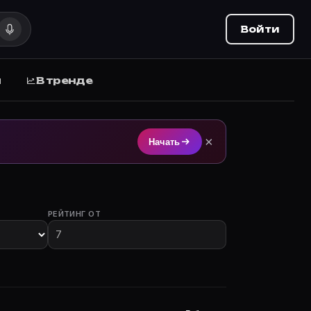
Войти
ы
В тренде
на Movie Planner.
×
Начать
РЕЙТИНГ ОТ
 участием.