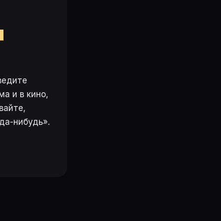
м
ведите
а и в кино,
вайте,
да-нибудь».