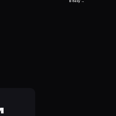
В базу →
и