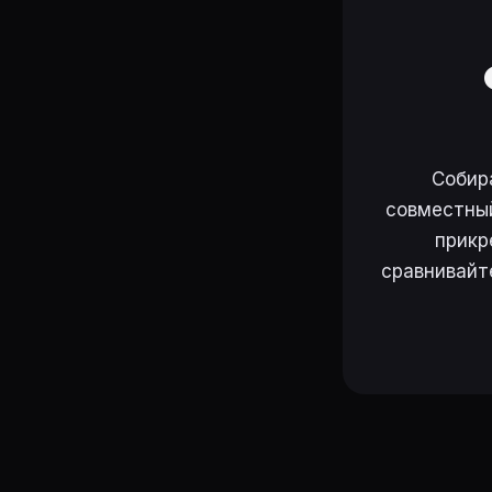
Собир
совместный
прикр
сравнивайт