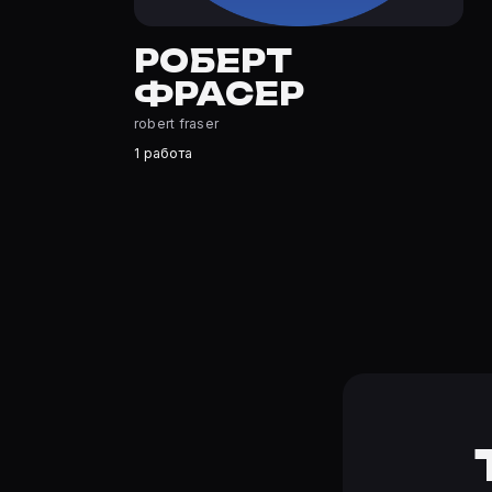
Где открыть фильмографию Роберт Фрасер?
На Movie Planner: https://movie-planner.ru/s/7177243 —
РОБЕРТ
ФРАСЕР
robert fraser
1 работа