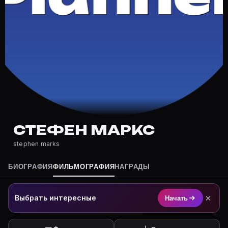
Где снимался Стефен Маркс?
Фильмография Стефен Маркс — на Movie Planner: http
Какие фильмы снимал(а) Стефен Маркс?
Полный список — на Movie Planner: https://movie-pla
Кто такой(ая) Стефен Маркс?
Стефен Маркс — актёр. Биография и роли на карточк
Где открыть фильмографию Стефен Маркс?
На Movie Planner: https://movie-planner.ru/s/7177397
СТЕФЕН МАРКС
stephen marks
БИОГРАФИЯ
ФИЛЬМОГРАФИЯ
НАГРАДЫ
×
Выбрать интересные
Начать