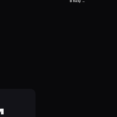
В базу →
и