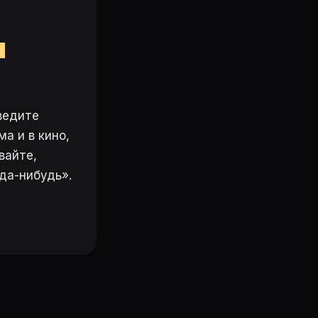
м
ведите
а и в кино,
вайте,
да-нибудь».