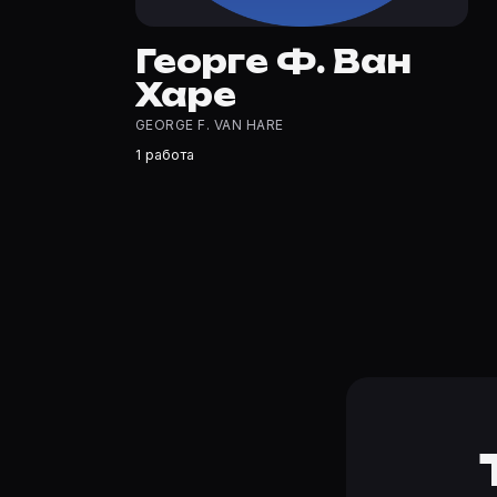
Где открыть фильмографию Георге Ф. Ван Харе?
На Movie Planner: https://movie-planner.ru/s/7177400 —
Георге Ф. Ван
Харе
GEORGE F. VAN HARE
1 работа