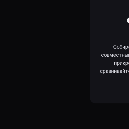
Собир
совместный
прикр
сравнивайт