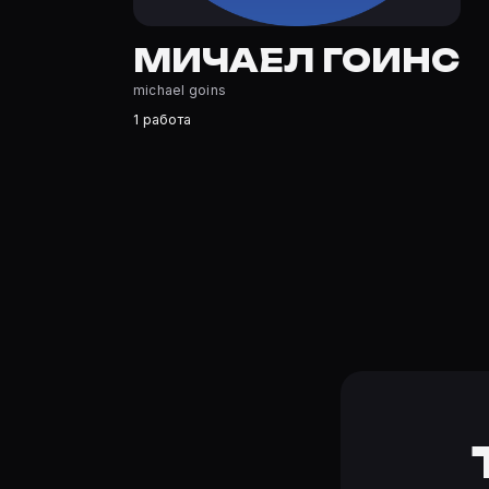
Где открыть фильмографию Мичаел Гоинс?
На Movie Planner: https://movie-planner.ru/s/7177405 —
МИЧАЕЛ ГОИНС
michael goins
1 работа