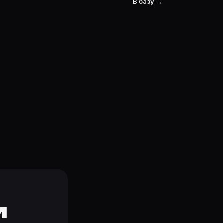
В базу →
и