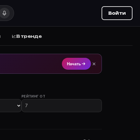
Войти
ы
В тренде
а Movie Planner.
×
Начать
РЕЙТИНГ ОТ
участием.