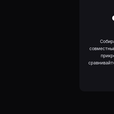
Собир
совместный
прикр
сравнивайт