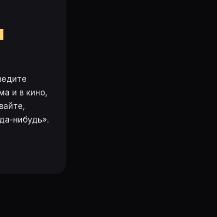
м
ведите
а и в кино,
вайте,
да-нибудь».