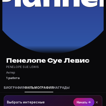
Частые вопросы о Пенелопе Суе Л
Где снимался Пенелопе Суе Левис?
Фильмография Пенелопе Суе Левис — на Movie Planner
Какие фильмы снимал(а) Пенелопе Суе Левис?
Полный список — на Movie Planner: https://movie-pla
Кто такой(ая) Пенелопе Суе Левис?
Пенелопе Суе Левис — Актер. Биография и роли на к
Где открыть фильмографию Пенелопе Суе Левис?
На Movie Planner: https://movie-planner.ru/s/7177435
Пенелопе Суе Левис
PENELOPE SUE LEWIS
Актер
1 работа
БИОГРАФИЯ
ФИЛЬМОГРАФИЯ
НАГРАДЫ
×
Выбрать интересные
Начать