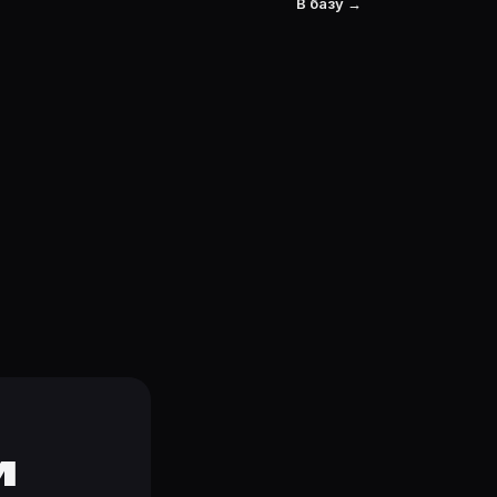
В базу →
и