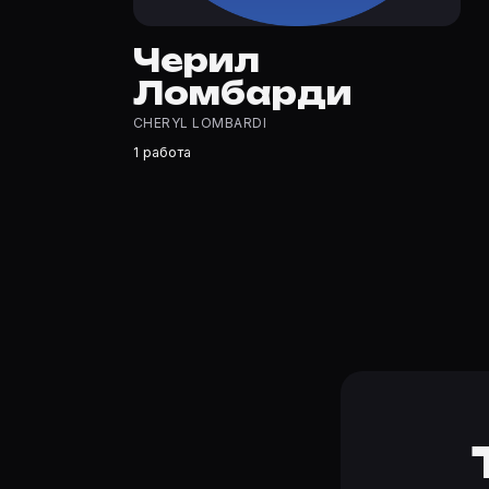
Где открыть фильмографию Черил Ломбарди?
На Movie Planner: https://movie-planner.ru/s/7177508 —
Черил
Ломбарди
CHERYL LOMBARDI
1 работа