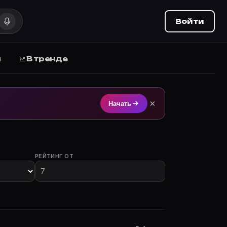
Войти
ы
В тренде
а на Movie Planner.
×
Начать
РЕЙТИНГ ОТ
 с участием.