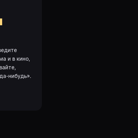
м
ведите
а и в кино,
вайте,
да-нибудь».