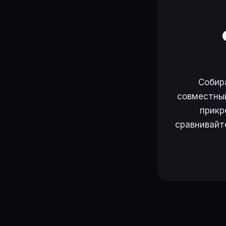
Собир
совместный
прикр
сравнивайт