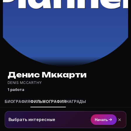
Где снимался Денис Мккарти?
Фильмография Денис Мккарти — на Movie Planner: htt
Какие фильмы снимал(а) Денис Мккарти?
Полный список — на Movie Planner: https://movie-pla
Кто такой(ая) Денис Мккарти?
Денис Мккарти — актёр. Биография и роли на карточ
Где открыть фильмографию Денис Мккарти?
На Movie Planner: https://movie-planner.ru/s/7177567
Денис Мккарти
DENIS MCCARTHY
1 работа
БИОГРАФИЯ
ФИЛЬМОГРАФИЯ
НАГРАДЫ
×
Выбрать интересные
Начать