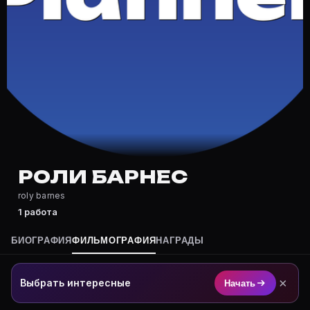
Где снимался Роли Барнес?
Фильмография Роли Барнес — на Movie Planner: https:
Какие фильмы снимал(а) Роли Барнес?
Полный список — на Movie Planner: https://movie-pla
Кто такой(ая) Роли Барнес?
Роли Барнес — актёр. Биография и роли на карточке 
Где открыть фильмографию Роли Барнес?
На Movie Planner: https://movie-planner.ru/s/7177598
РОЛИ БАРНЕС
roly barnes
1 работа
БИОГРАФИЯ
ФИЛЬМОГРАФИЯ
НАГРАДЫ
×
Выбрать интересные
Начать