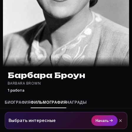
Где снимался Барбара Броун?
Фильмография Барбара Броун — на Movie Planner: http
Какие фильмы снимал(а) Барбара Броун?
Полный список — на Movie Planner: https://movie-pla
Кто такой(ая) Барбара Броун?
Барбара Броун — актёр. Биография и роли на карточк
Где открыть фильмографию Барбара Броун?
На Movie Planner: https://movie-planner.ru/s/7177618
Барбара Броун
BARBARA BROWN
1 работа
БИОГРАФИЯ
ФИЛЬМОГРАФИЯ
НАГРАДЫ
×
Выбрать интересные
Начать