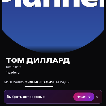
Где снимался Том Диллард?
Фильмография Том Диллард — на Movie Planner: https
Какие фильмы снимал(а) Том Диллард?
Полный список — на Movie Planner: https://movie-pla
Кто такой(ая) Том Диллард?
Том Диллард — актёр. Биография и роли на карточке
Где открыть фильмографию Том Диллард?
На Movie Planner: https://movie-planner.ru/s/7177620
ТОМ ДИЛЛАРД
tom dillard
1 работа
БИОГРАФИЯ
ФИЛЬМОГРАФИЯ
НАГРАДЫ
×
Выбрать интересные
Начать