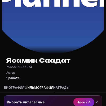
Частые вопросы о Ясамин Саадат
Где снимался Ясамин Саадат?
Фильмография Ясамин Саадат — на Movie Planner: htt
Какие фильмы снимал(а) Ясамин Саадат?
Полный список — на Movie Planner: https://movie-pla
Кто такой(ая) Ясамин Саадат?
Ясамин Саадат — Актер. Биография и роли на карточ
Где открыть фильмографию Ясамин Саадат?
На Movie Planner: https://movie-planner.ru/s/7177682
Ясамин Саадат
YASAMIN SAADAT
Актер
1 работа
БИОГРАФИЯ
ФИЛЬМОГРАФИЯ
НАГРАДЫ
×
Выбрать интересные
Начать