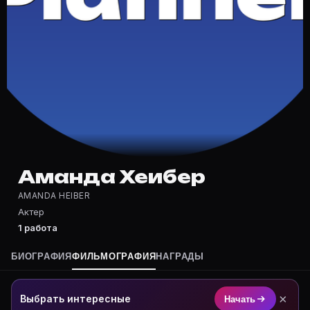
Где снимался Аманда Хеибер?
Фильмография Аманда Хеибер — на Movie Planner: htt
Какие фильмы снимал(а) Аманда Хеибер?
Полный список — на Movie Planner: https://movie-pla
Кто такой(ая) Аманда Хеибер?
Аманда Хеибер — актёр. Биография и роли на карточ
Где открыть фильмографию Аманда Хеибер?
На Movie Planner: https://movie-planner.ru/s/7177758
Аманда Хеибер
AMANDA HEIBER
Актер
1 работа
БИОГРАФИЯ
ФИЛЬМОГРАФИЯ
НАГРАДЫ
×
Выбрать интересные
Начать