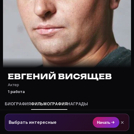
Частые вопросы о Евгений Висяще
Где снимался Евгений Висящев?
Фильмография Евгений Висящев — на Movie Planner: h
Какие фильмы снимал(а) Евгений Висящев?
Полный список — на Movie Planner: https://movie-pla
Кто такой(ая) Евгений Висящев?
Евгений Висящев — Актер. Биография и роли на карт
Где открыть фильмографию Евгений Висящев?
На Movie Planner: https://movie-planner.ru/s/7178427
ЕВГЕНИЙ ВИСЯЩЕВ
Актер
1 работа
БИОГРАФИЯ
ФИЛЬМОГРАФИЯ
НАГРАДЫ
×
Выбрать интересные
Начать