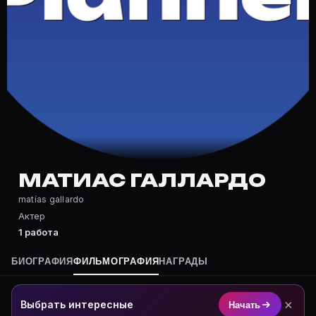
Частые вопросы о Матиас Галлард
Где снимался Матиас Галлардо?
Фильмография Матиас Галлардо — на Movie Planner: h
Какие фильмы снимал(а) Матиас Галлардо?
Полный список — на Movie Planner: https://movie-pla
Кто такой(ая) Матиас Галлардо?
Матиас Галлардо — Актер. Биография и роли на карт
Где открыть фильмографию Матиас Галлардо?
На Movie Planner: https://movie-planner.ru/s/7178908
МАТИАС ГАЛЛАРДО
matías gallardo
Актер
1 работа
БИОГРАФИЯ
ФИЛЬМОГРАФИЯ
НАГРАДЫ
×
Выбрать интересные
Начать