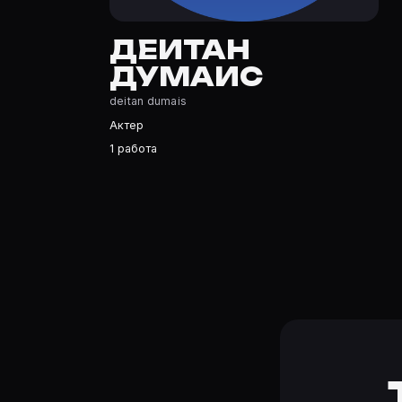
Деитан Думаис — Актер. Биография и роли на карточке
Где открыть фильмографию Деитан Думаис?
ДЕИТАН
На Movie Planner: https://movie-planner.ru/s/7179434 
ДУМАИС
deitan dumais
Актер
1 работа