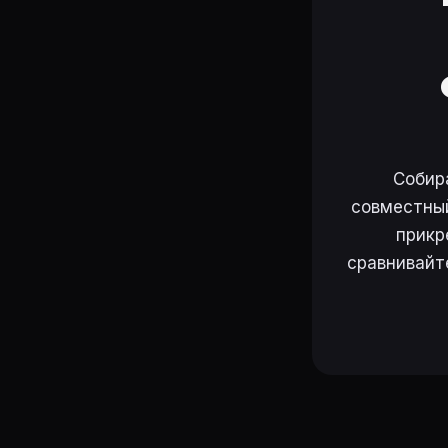
Собир
совместный
прикр
сравнивайт