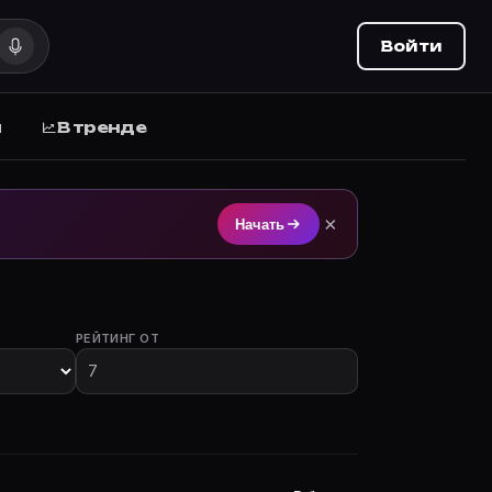
Войти
ы
В тренде
на Movie Planner (movie-planner.ru).
×
Начать
РЕЙТИНГ ОТ
с участием.