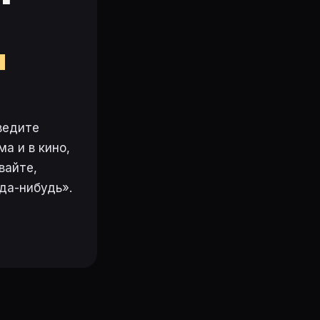
м
ведите
а и в кино,
вайте,
да-нибудь».