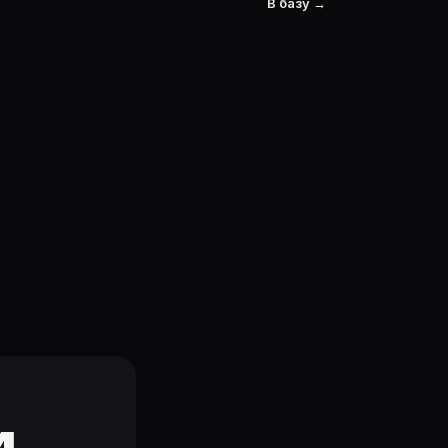
В базу →
и