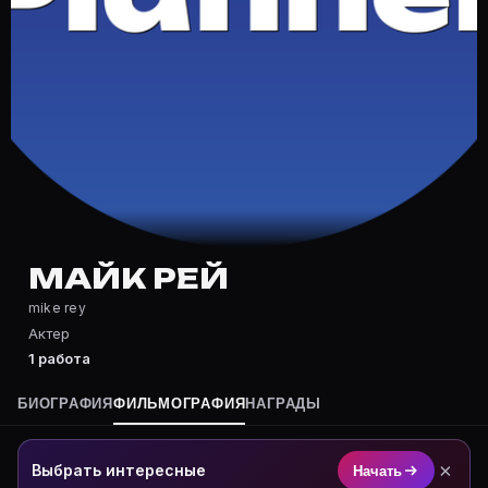
Частые вопросы о Майк Рей
Где снимался Майк Рей?
Фильмография Майк Рей — на Movie Planner: https://m
Какие фильмы снимал(а) Майк Рей?
Полный список — на Movie Planner: https://movie-pla
Кто такой(ая) Майк Рей?
Майк Рей — Актер. Биография и роли на карточке Mo
Где открыть фильмографию Майк Рей?
На Movie Planner: https://movie-planner.ru/s/7182378
МАЙК РЕЙ
mike rey
Актер
1 работа
БИОГРАФИЯ
ФИЛЬМОГРАФИЯ
НАГРАДЫ
×
Выбрать интересные
Начать