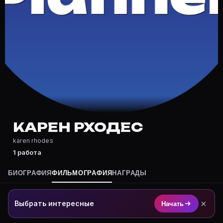
Где снимался Карен Рходес?
Фильмография Карен Рходес — на Movie Planner: https
Какие фильмы снимал(а) Карен Рходес?
Полный список — на Movie Planner: https://movie-pla
Кто такой(ая) Карен Рходес?
Карен Рходес — актёр. Биография и роли на карточке
Где открыть фильмографию Карен Рходес?
На Movie Planner: https://movie-planner.ru/s/7182755
КАРЕН РХОДЕС
karen rhodes
1 работа
БИОГРАФИЯ
ФИЛЬМОГРАФИЯ
НАГРАДЫ
×
Выбрать интересные
Начать