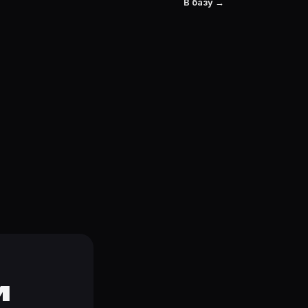
В базу →
и