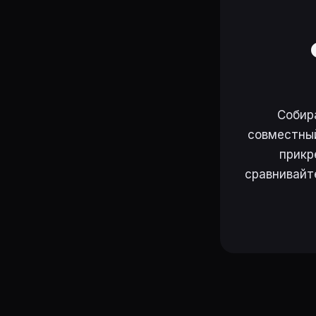
Собир
совместный
прикр
сравнивайт