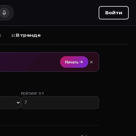
Войти
ы
В тренде
на Movie Planner (movie-planner.ru).
×
Начать
РЕЙТИНГ ОТ
стием.