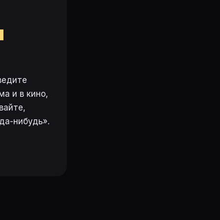
м
ведите
а и в кино,
вайте,
да-нибудь».