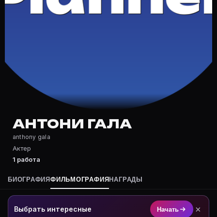
Частые вопросы о Антони Гала
Где снимался Антони Гала?
Фильмография Антони Гала — на Movie Planner: https:
Какие фильмы снимал(а) Антони Гала?
Полный список — на Movie Planner: https://movie-pla
Кто такой(ая) Антони Гала?
Антони Гала — Актер. Биография и роли на карточке 
Где открыть фильмографию Антони Гала?
На Movie Planner: https://movie-planner.ru/s/7183044
АНТОНИ ГАЛА
anthony gala
Актер
1 работа
БИОГРАФИЯ
ФИЛЬМОГРАФИЯ
НАГРАДЫ
×
Выбрать интересные
Начать