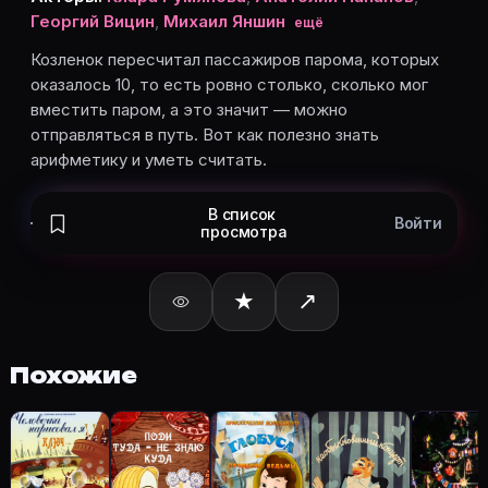
Козленок пересчитал пассажиров парома, которых ок
Георгий Вицин
,
Михаил Яншин
ещё
Какой рейтинг у «Козлёнок, который считал до деся
Рейтинг Кинопоиска ★ 7.7 — на странице Козлёнок, 
Козленок пересчитал пассажиров парома, которых
оказалось 10, то есть ровно столько, сколько мог
Как отслеживать «Козлёнок, который считал до деся
вместить паром, а это значит — можно
Откройте карточку «Козлёнок, который считал до д
отправляться в путь. Вот как полезно знать
Кто актёры в «Козлёнок, который считал до десяти»
арифметику и уметь считать.
Режиссёр — Владимир Дегтярев. В фильме «Козлёнок,
Как добавить «Козлёнок, который считал до десяти
В список
Откройте «Козлёнок, который считал до десяти (1968
Войти
просмотра
★
↗
Ещё на Movie Planner
Интересные факты о фильмах
·
Как вести watchlist
·
Похожие
Другие карточки:
Горбатая гора (2005)
·
Эротически
Войти в кабинет
— сохранить «Козлёнок, который сч