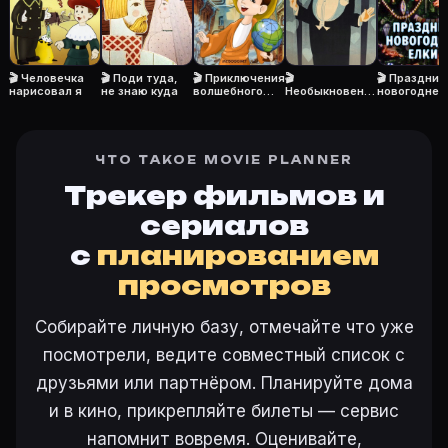
🎬 Человечка
🎬 Поди туда,
🎬 Приключения
🎬
🎬 Праздник
нарисовал я
не знаю куда
волшебного
Необыкновенн
новогодней
глобуса, или
ый концерт
елки
Проделки
ведьмы
ЧТО ТАКОЕ MOVIE PLANNER
Трекер фильмов и
сериалов
с
планированием
просмотров
Собирайте личную базу, отмечайте что уже
посмотрели, ведите совместный список с
друзьями или партнёром. Планируйте дома
и в кино, прикрепляйте билеты — сервис
напомнит вовремя. Оценивайте,