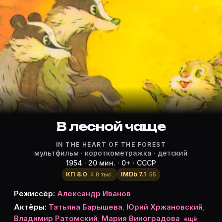
Режиссёр, актёры и роли «В лесно
Режиссёр и актёры:
Александр Иванов
(режиссёр)
Татьяна Барышева
— озвучка
Юрий Хржановский
— озвучка
Владимир Ратомский
— озвучка
Мария Виноградова
— озвучка
Агарь Власова
В лесной чаще
— озвучка
Юлия Юльская
— озвучка
IN THE HEART OF THE FOREST
Карточки актёров с ролями — на Movie Planner. Доб
мультфильм · короткометражка · детский
1954 · 20 мин. · 0+ · СССР
КП 8.0
IMDb 7.1
· 4.8 тыс.
· 55
Частые вопросы о «В лесной чаще
Режиссёр:
Александр Иванов
Актёры:
Татьяна Барышева
,
Юрий Хржановский
,
О чём фильм «В лесной чаще» (1954)?
Владимир Ратомский
,
Мария Виноградова
ещё