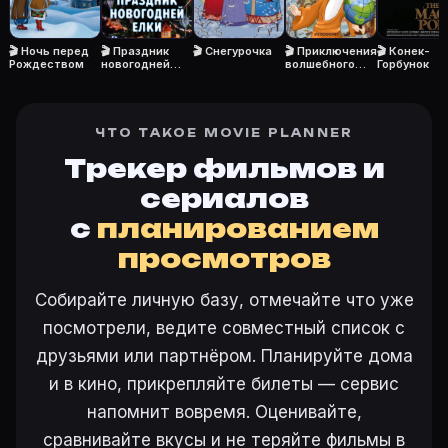
🎬 Ночь перед
🎬 Праздник
🎬 Снегурочка
🎬 Приключения
🎬 Конек-
Рождеством
новогодней
волшебного
Горбунок
елки
глобуса, или
Проделки
ведьмы
ЧТО ТАКОЕ MOVIE PLANNER
Трекер фильмов и
сериалов
с
планированием
просмотров
Собирайте личную базу, отмечайте что уже
посмотрели, ведите совместный список с
друзьями или партнёром. Планируйте дома
и в кино, прикрепляйте билеты — сервис
напомнит вовремя. Оценивайте,
сравнивайте вкусы и не теряйте фильмы в