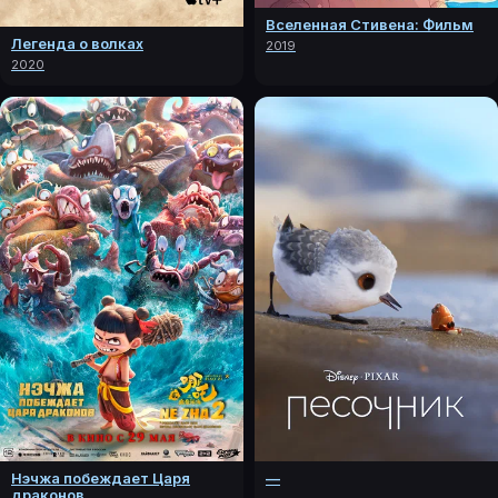
Вселенная Стивена: Фильм
Легенда о волках
2019
2020
Нэчжа побеждает Царя
—
драконов