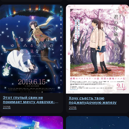
Этот глупый свин не
Хочу съесть твою
понимает мечту девочки-
поджелудочную железу
зайки. Фильм
2018
2018