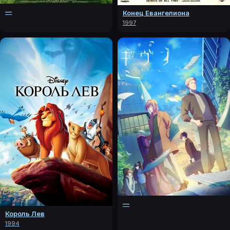
—
Конец Евангелиона
1997
—
Король Лев
1994