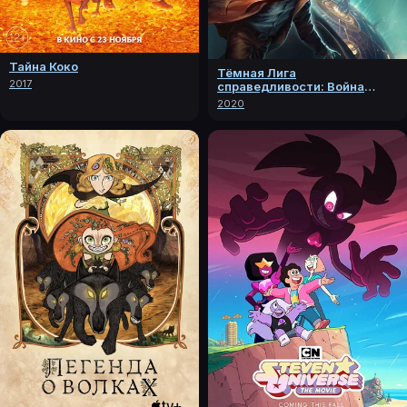
Тайна Коко
Тёмная Лига
2017
справедливости: Война
Апоколипса
2020