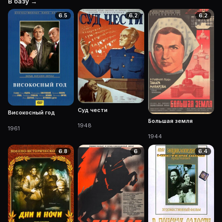
В базу →
6.5
6.2
6.2
Суд чести
Високосный год
Большая земля
1948
1961
1944
6.8
6
6.4