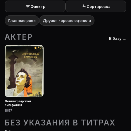
Где открыть фильмографию Александр Фролов?
Фильтр
Сортировка
На Movie Planner: https://movie-planner.ru/s/7158119
Главные роли
Друзья хорошо оценили
АКТЕР
В базу →
7.7
Ленинградская
симфония
1957
БЕЗ УКАЗАНИЯ В ТИТРАХ