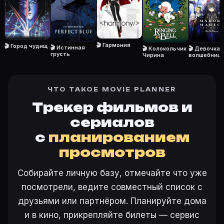
Откройте «Триплексоголик: Сон в летнюю ночь (2005)
🎬 Гармония
🎬 Город чудищ
Ещё на Movie Planner
🎬 Истинная
🎬 Колокольчик
🎬 Девочка-
грусть
Чирина
волшебниц
Мадока:
Интересные факты о фильмах
·
Как вести watchlist
·
История
восстания
Другие карточки:
Горбатая гора (2005)
·
Эротически
ЧТО ТАКОЕ MOVIE PLANNER
Войти в кабинет
— сохранить «Триплексоголик: Сон 
Трекер фильмов и
сериалов
с
планированием
просмотров
Собирайте личную базу, отмечайте что уже
посмотрели, ведите совместный список с
друзьями или партнёром. Планируйте дома
и в кино, прикрепляйте билеты — сервис