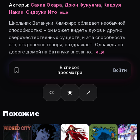
Taiki Matsuno
— House Spirit, озвучка
Актёры:
Саяка Охара
,
Дзюн Фукуяма
,
Кадзуя
Naomi Kusumi
— озвучка
Накаи
,
Сидзука Ито
ещё
Такуро Китагава
— озвучка
Школьник Ватануки Кимихиро обладает необычной
Даисукэ Хиракава
— озвучка
способностью – он может видеть духов и других
Карточки актёров с ролями — на Movie Planner. Доб
сверхъестественных существ, и эта способность
его, откровенно говоря, раздражает. Однажды по
дороге домой на Ватануки внезапно…
ещё
Частые вопросы о «Триплексоголи
В список
Войти
О чём фильм «Триплексоголик: Сон в летнюю ночь» 
просмотра
Школьник Ватануки Кимихиро обладает необычной сп
Какой рейтинг у «Триплексоголик: Сон в летнюю ноч
★
↗
Рейтинг Кинопоиска ★ 7.6 — на странице Триплексог
Как отслеживать «Триплексоголик: Сон в летнюю ноч
Откройте карточку «Триплексоголик: Сон в летнюю 
Похожие
Кто актёры в «Триплексоголик: Сон в летнюю ночь» 
Режиссёр — Цутому Мидзусима. В фильме «Триплексого
Как добавить «Триплексоголик: Сон в летнюю ночь»