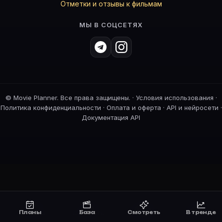
Отметки и отзывы к фильмам
МЫ В СОЦСЕТЯХ
©
Movie Planner. Все права защищены. ·
Условия использования
·
Политика конфиденциальности
·
Оплата и оферта
·
API и нейросети
·
Документация API
Планы
База
Смотреть
В тренде
Планы
Смотреть
Премьеры
В тренде