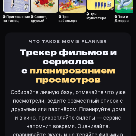
🎬 Три
🎬 Салют,
🎬 Три
🎬 Том и
🎬 Приглашение
мушкетера
друзья!
кабальеро
Джерри
на танец
ЧТО ТАКОЕ MOVIE PLANNER
Трекер фильмов и
сериалов
с
планированием
просмотров
Собирайте личную базу, отмечайте что уже
посмотрели, ведите совместный список с
друзьями или партнёром. Планируйте дома
и в кино, прикрепляйте билеты — сервис
напомнит вовремя. Оценивайте,
сравнивайте вкусы и не теряйте фильмы в