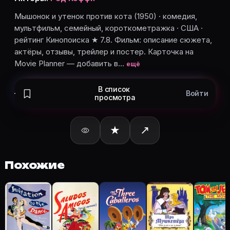
Кто актёры в «Мышонок и утенок против кота» (195
Режиссёр — Джозеф Барбера. В фильме «Мышонок и уте
Мышонок и утенок против кота (1950) · комедия,
Как добавить «Мышонок и утенок против кота» в с
мультфильм, семейный, короткометражка · США ·
рейтинг Кинопоиска ★ 7.8. Фильм: описание сюжета,
Откройте «Мышонок и утенок против кота (1950)» на 
актёры, отзывы, трейлер и постер. Карточка на
Movie Planner — добавить в…
ещё
Ещё на Movie Planner
В список
Войти
просмотра
Интересные факты о фильмах
·
Как вести watchlist
·
Другие карточки:
Горбатая гора (2005)
·
Эротически
★
↗
Войти в кабинет
— сохранить «Мышонок и утенок пр
Похожие