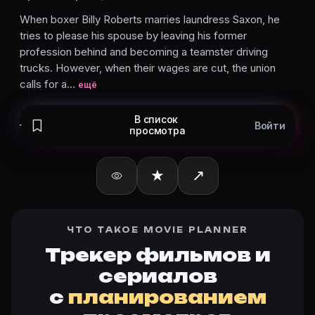
When boxer Billy Roberts marries laundress Saxon, he tri
When boxer Billy Roberts marries laundress Saxon, he
Дата выхода в мире «Лунная долина» (1914)?
tries to please his spouse by leaving his former
Дата выхода в мире: 22.06.1914. Актуальная дата на 
profession behind and becoming a teamster driving
Какой рейтинг у «Лунная долина» (1914)?
trucks. However, when their wages are cut, the union
Актуальный рейтинг Лунная долина (1914) — на карт
calls for a…
ещё
Как отслеживать «Лунная долина» (1914) в Movie Pl
Откройте карточку «Лунная долина (1914)»: описан
В список
Кто актёры в «Лунная долина» (1914)?
Войти
просмотра
Режиссёр — Hobart Bosworth. В фильме «Лунная долина
Как добавить «Лунная долина» в свой список филь
★
↗
Откройте «Лунная долина (1914)» на Movie Planner, 
Как поставить напоминание о премьере «Лунная дол
На карточке «Лунная долина (1914)» на Movie Plann
ЧТО ТАКОЕ MOVIE PLANNER
Трекер фильмов и
сериалов
Ещё на Movie Planner
с
планированием
Интересные факты о фильмах
·
Как вести watchlist
·