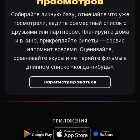
просмотров
Другие карточки:
Горбатая гора (2005)
·
Эротически
Войти в кабинет
— сохранить «Лунная долина» в св
Собирайте личную базу, отмечайте что уже
посмотрели, ведите совместный список с
друзьями или партнёром. Планируйте дома
и в кино, прикрепляйте билеты — сервис
напомнит вовремя. Оценивайте,
сравнивайте вкусы и не теряйте фильмы в
длинном списке «когда-нибудь».
Зарегистрироваться
ПРИЛОЖЕНИЯ