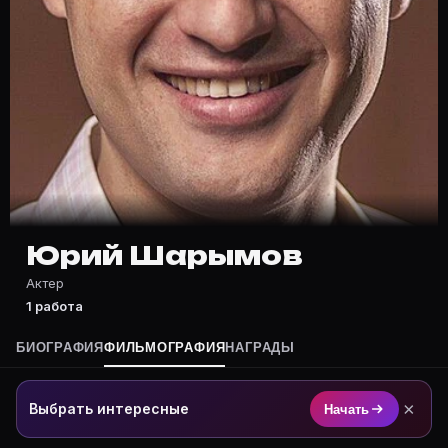
Частые вопросы о Юрий Шарымов
Где снимался Юрий Шарымов?
Фильмография Юрий Шарымов — на Movie Planner: http
Какие фильмы снимал(а) Юрий Шарымов?
Полный список — на Movie Planner: https://movie-pla
Кто такой(ая) Юрий Шарымов?
Юрий Шарымов — Актер. Биография и роли на карточ
Где открыть фильмографию Юрий Шарымов?
На Movie Planner: https://movie-planner.ru/s/1037755
Юрий Шарымов
Актер
1 работа
БИОГРАФИЯ
ФИЛЬМОГРАФИЯ
НАГРАДЫ
×
Выбрать интересные
Начать