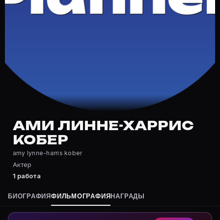
Частые вопросы о Ами Линне-Хар
Где снимался Ами Линне-Харрис Кобер?
Фильмография Ами Линне-Харрис Кобер — на Movie Pla
Какие фильмы снимал(а) Ами Линне-Харрис Кобер?
Полный список — на Movie Planner: https://movie-pla
Кто такой(ая) Ами Линне-Харрис Кобер?
Ами Линне-Харрис Кобер — Актер. Биография и роли 
Где открыть фильмографию Ами Линне-Харрис Коб
На Movie Planner: https://movie-planner.ru/s/103804
АМИ ЛИННЕ-ХАРРИС
КОБЕР
amy lynne-harris kober
Актер
1 работа
БИОГРАФИЯ
ФИЛЬМОГРАФИЯ
НАГРАДЫ