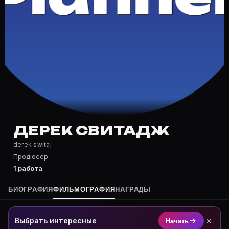
Частые вопросы о Дерек Свитадж
Где снимался Дерек Свитадж?
Фильмография Дерек Свитадж — на Movie Planner: htt
Какие фильмы снимал(а) Дерек Свитадж?
Полный список — на Movie Planner: https://movie-pla
Кто такой(ая) Дерек Свитадж?
Дерек Свитадж — Продюсер. Биография и роли на ка
Где открыть фильмографию Дерек Свитадж?
На Movie Planner: https://movie-planner.ru/s/103804
ДЕРЕК СВИТАДЖ
derek switaj
Продюсер
1 работа
БИОГРАФИЯ
ФИЛЬМОГРАФИЯ
НАГРАДЫ
×
Выбрать интересные
Начать