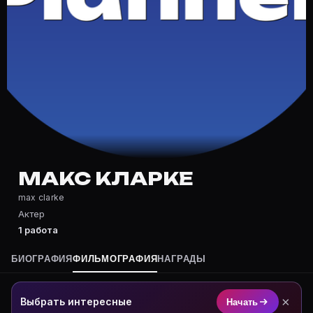
Частые вопросы о Макс Кларке
Где снимался Макс Кларке?
Фильмография Макс Кларке — на Movie Planner: https:
Какие фильмы снимал(а) Макс Кларке?
Полный список — на Movie Planner: https://movie-pla
Кто такой(ая) Макс Кларке?
Макс Кларке — Актер. Биография и роли на карточке
Где открыть фильмографию Макс Кларке?
На Movie Planner: https://movie-planner.ru/s/1038189
МАКС КЛАРКЕ
max clarke
Актер
1 работа
БИОГРАФИЯ
ФИЛЬМОГРАФИЯ
НАГРАДЫ
×
Выбрать интересные
Начать