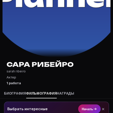
Частые вопросы о Сара Рибейро
Где снималась Сара Рибейро?
Фильмография Сара Рибейро — на Movie Planner: https
Какие фильмы снимал(а) Сара Рибейро?
Полный список — на Movie Planner: https://movie-pla
Кто такой(ая) Сара Рибейро?
Сара Рибейро — Актриса. Биография и роли на карто
Где открыть фильмографию Сара Рибейро?
На Movie Planner: https://movie-planner.ru/s/1038360
САРА РИБЕЙРО
sarah ribeiro
Актер
1 работа
БИОГРАФИЯ
ФИЛЬМОГРАФИЯ
НАГРАДЫ
×
Выбрать интересные
Начать