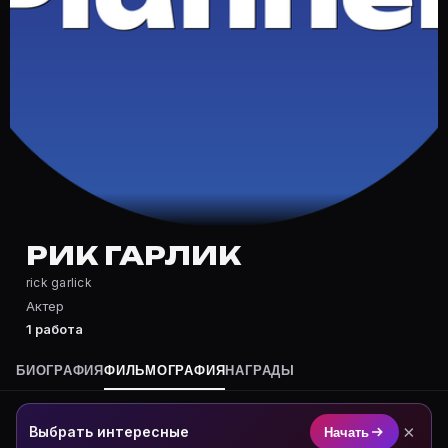
Частые вопросы о Рик Гарлик
Где снимался Рик Гарлик?
Фильмография Рик Гарлик — на Movie Planner: https:/
Какие фильмы снимал(а) Рик Гарлик?
Полный список — на Movie Planner: https://movie-pla
Кто такой(ая) Рик Гарлик?
Рик Гарлик — Актер. Биография и роли на карточке M
Где открыть фильмографию Рик Гарлик?
На Movie Planner: https://movie-planner.ru/s/1038885
РИК ГАРЛИК
rick garlick
Актер
1 работа
БИОГРАФИЯ
ФИЛЬМОГРАФИЯ
НАГРАДЫ
×
Выбрать интересные
Начать