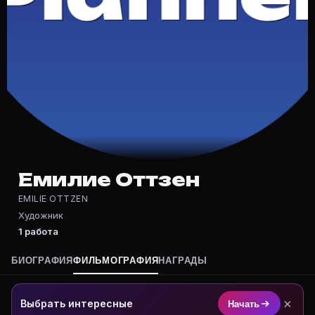
Частые вопросы о Емилие Оттзен
Где снимался Емилие Оттзен?
Фильмография Емилие Оттзен — на Movie Planner: http
Какие фильмы снимал(а) Емилие Оттзен?
Полный список — на Movie Planner: https://movie-pla
Кто такой(ая) Емилие Оттзен?
Емилие Оттзен — Художник. Биография и роли на кар
Где открыть фильмографию Емилие Оттзен?
На Movie Planner: https://movie-planner.ru/s/1039172
Емилие Оттзен
EMILIE OTTZEN
Художник
1 работа
БИОГРАФИЯ
ФИЛЬМОГРАФИЯ
НАГРАДЫ
×
Выбрать интересные
Начать