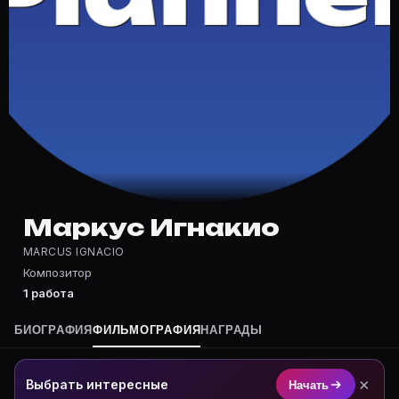
Частые вопросы о Маркус Игнакио
Где снимался Маркус Игнакио?
Фильмография Маркус Игнакио — на Movie Planner: ht
Какие фильмы снимал(а) Маркус Игнакио?
Полный список — на Movie Planner: https://movie-pla
Кто такой(ая) Маркус Игнакио?
Маркус Игнакио — Композитор. Биография и роли на 
Где открыть фильмографию Маркус Игнакио?
На Movie Planner: https://movie-planner.ru/s/1039183
Маркус Игнакио
MARCUS IGNACIO
Композитор
1 работа
БИОГРАФИЯ
ФИЛЬМОГРАФИЯ
НАГРАДЫ
×
Выбрать интересные
Начать