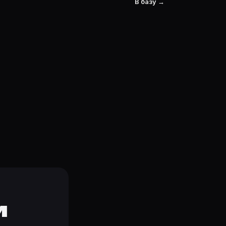
В базу →
и