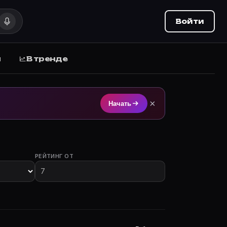
Войти
ы
В тренде
ovie Planner (movie-planner.ru).
×
Начать
РЕЙТИНГ ОТ
частием.