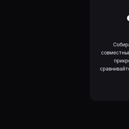
Собир
совместный
прикр
сравнивайт