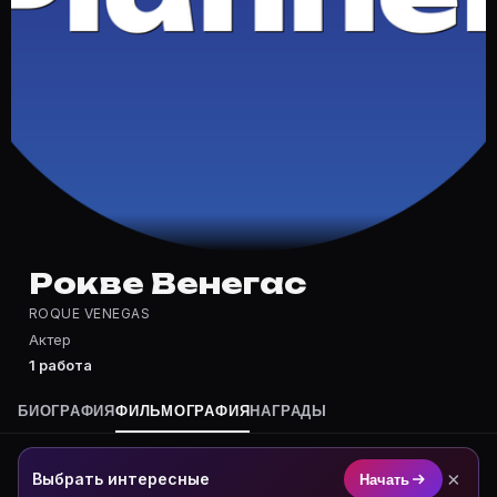
Частые вопросы о Рокве Венегас
Где снимался Рокве Венегас?
Фильмография Рокве Венегас — на Movie Planner: http
Какие фильмы снимал(а) Рокве Венегас?
Полный список — на Movie Planner: https://movie-pla
Кто такой(ая) Рокве Венегас?
Рокве Венегас — Актер. Биография и роли на карточк
Где открыть фильмографию Рокве Венегас?
На Movie Planner: https://movie-planner.ru/s/1039703
Рокве Венегас
ROQUE VENEGAS
Актер
1 работа
БИОГРАФИЯ
ФИЛЬМОГРАФИЯ
НАГРАДЫ
×
Выбрать интересные
Начать