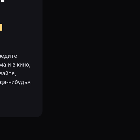
м
ведите
а и в кино,
вайте,
да-нибудь».