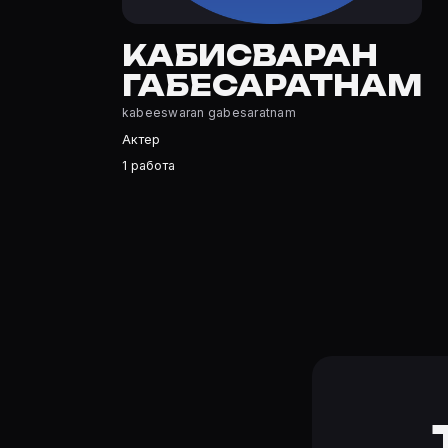
Кабисваран Габесаратнам — Актер. Биография и роли н
Где открыть фильмографию Кабисваран Габесаратнам
КАБИСВАРАН
На Movie Planner: https://movie-planner.ru/s/10400096
ГАБЕСАРАТНАМ
kabeeswaran gabesaratnam
Актер
1 работа