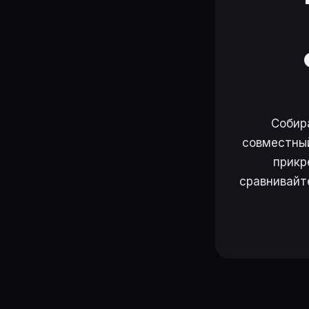
Собир
совместный
прикр
сравнивайт