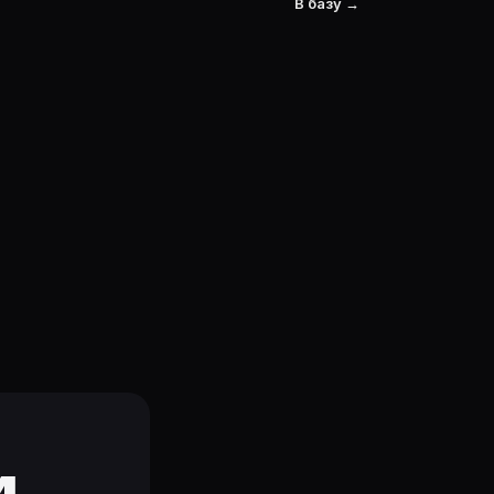
В базу →
и