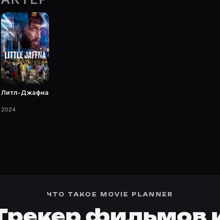
а карточке Movie Planner.
?
 — фильмы, сериалы, роли и фото.
Литл-Джафна
2024
ЧТО ТАКОЕ MOVIE PLANNER
Трекер фильмов 