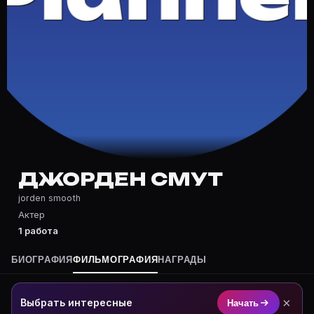
Частые вопросы о Джорден Смус
Где снимался Джорден Смус?
Фильмография Джорден Смус — на Movie Planner: http
Какие фильмы снимал(а) Джорден Смус?
Полный список — на Movie Planner: https://movie-pla
Кто такой(ая) Джорден Смус?
Джорден Смус — Актер. Биография и роли на карточк
Где открыть фильмографию Джорден Смус?
На Movie Planner: https://movie-planner.ru/s/104006
ДЖОРДЕН СМУТ
jorden smooth
Актер
1 работа
БИОГРАФИЯ
ФИЛЬМОГРАФИЯ
НАГРАДЫ
×
Выбрать интересные
Начать