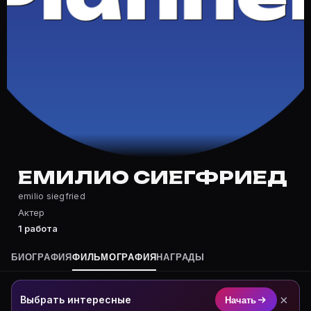
Частые вопросы о Емилио Сиегфр
Где снимался Емилио Сиегфриед?
Фильмография Емилио Сиегфриед — на Movie Planner: 
Какие фильмы снимал(а) Емилио Сиегфриед?
Полный список — на Movie Planner: https://movie-pla
Кто такой(ая) Емилио Сиегфриед?
Емилио Сиегфриед — Актер. Биография и роли на кар
Где открыть фильмографию Емилио Сиегфриед?
На Movie Planner: https://movie-planner.ru/s/1040116
ЕМИЛИО СИЕГФРИЕД
emilio siegfried
Актер
1 работа
БИОГРАФИЯ
ФИЛЬМОГРАФИЯ
НАГРАДЫ
×
Выбрать интересные
Начать