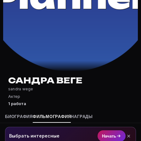
Частые вопросы о Сандра Веге
Где снималась Сандра Веге?
Фильмография Сандра Веге — на Movie Planner: https:
Какие фильмы снимал(а) Сандра Веге?
Полный список — на Movie Planner: https://movie-pla
Кто такой(ая) Сандра Веге?
Сандра Веге — Актриса. Биография и роли на карточк
Где открыть фильмографию Сандра Веге?
На Movie Planner: https://movie-planner.ru/s/104028
САНДРА ВЕГЕ
sandra wege
Актер
1 работа
БИОГРАФИЯ
ФИЛЬМОГРАФИЯ
НАГРАДЫ
×
Выбрать интересные
Начать