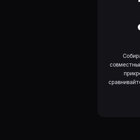
Собир
совместный
прикр
сравнивайт