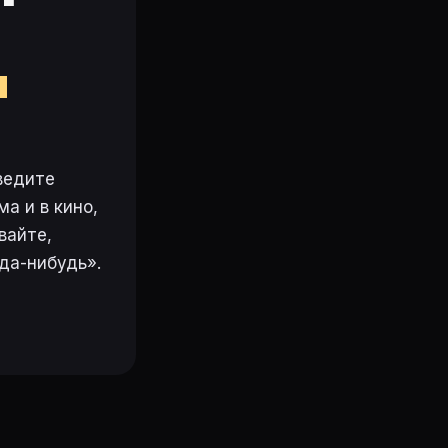
м
ведите
а и в кино,
вайте,
да-нибудь».