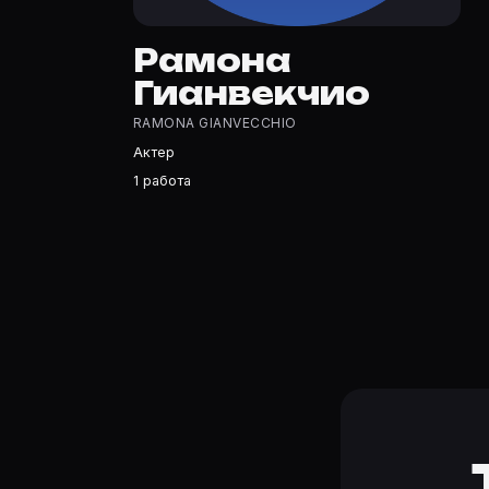
Рамона Гианвекчио — Актриса. Биография и роли на ка
Где открыть фильмографию Рамона Гианвекчио?
Рамона
На Movie Planner: https://movie-planner.ru/s/10403195 
Гианвекчио
RAMONA GIANVECCHIO
Актер
1 работа