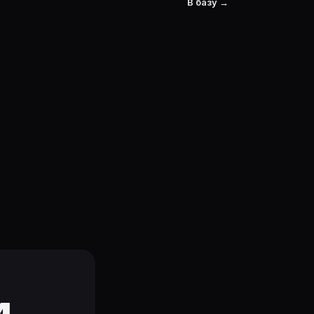
В базу →
и