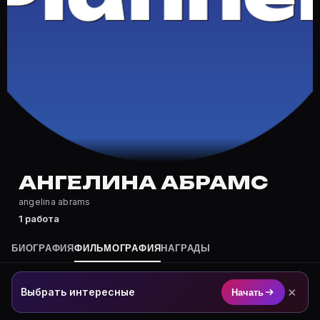
Где снимался Ангелина Абрамс?
Фильмография Ангелина Абрамс — на Movie Planner: h
Какие фильмы снимал(а) Ангелина Абрамс?
Полный список — на Movie Planner: https://movie-pla
Кто такой(ая) Ангелина Абрамс?
Ангелина Абрамс — актёр. Биография и роли на карт
Где открыть фильмографию Ангелина Абрамс?
На Movie Planner: https://movie-planner.ru/s/1041812
АНГЕЛИНА АБРАМС
angelina abrams
1 работа
БИОГРАФИЯ
ФИЛЬМОГРАФИЯ
НАГРАДЫ
×
Выбрать интересные
Начать