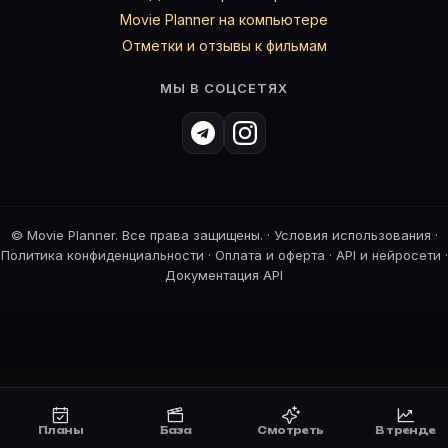
Movie Planner на компьютере
Отметки и отзывы к фильмам
МЫ В СОЦСЕТЯХ
©
Movie Planner. Все права защищены. ·
Условия использования
·
Политика конфиденциальности
·
Оплата и оферта
·
API и нейросети
·
Документация API
Планы
База
Смотреть
В тренде
Планы
Смотреть
Премьеры
В тренде