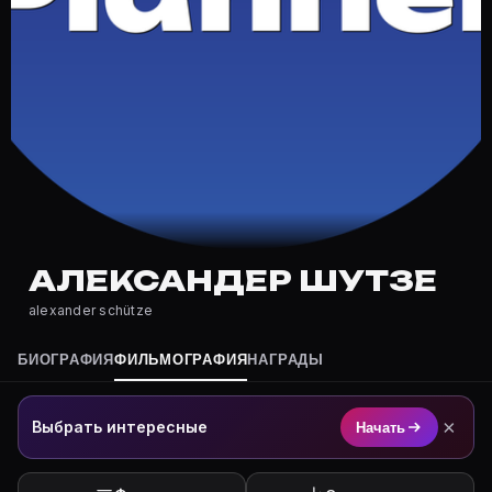
Где снимался Александер Шутзе?
Фильмография Александер Шутзе — на Movie Planner: 
Какие фильмы снимал(а) Александер Шутзе?
Полный список — на Movie Planner: https://movie-pla
Кто такой(ая) Александер Шутзе?
Александер Шутзе — актёр. Биография и роли на кар
Где открыть фильмографию Александер Шутзе?
На Movie Planner: https://movie-planner.ru/s/1042462
АЛЕКСАНДЕР ШУТЗЕ
alexander schütze
БИОГРАФИЯ
ФИЛЬМОГРАФИЯ
НАГРАДЫ
×
Выбрать интересные
Начать