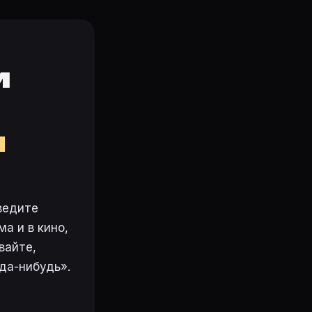
и
м
ведите
а и в кино,
вайте,
да-нибудь».