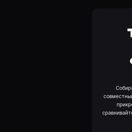
Собир
совместный
прикр
сравнивайт