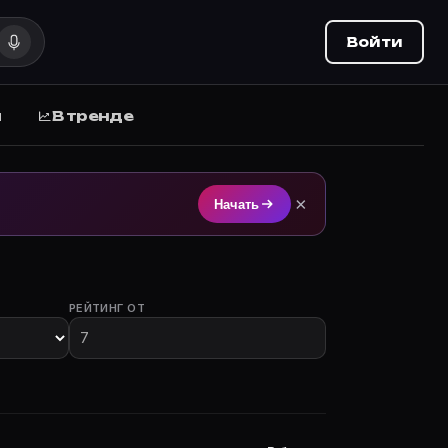
Войти
ы
В тренде
 Planner (movie-planner.ru).
×
Начать
РЕЙТИНГ ОТ
м.