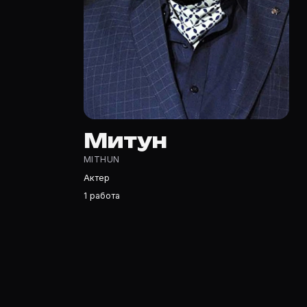
Митун — Актер. Биография и роли на карточке Movie P
Где открыть фильмографию Митун?
На Movie Planner: https://movie-planner.ru/s/7142471 —
Митун
MITHUN
Актер
1 работа