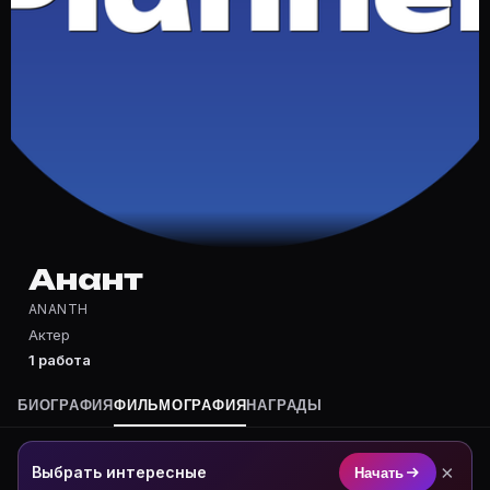
Частые вопросы о Анант
Где снимался Анант?
Фильмография Анант — на Movie Planner: https://movi
Какие фильмы снимал(а) Анант?
Полный список — на Movie Planner: https://movie-pla
Кто такой(ая) Анант?
Анант — Актер. Биография и роли на карточке Movie 
Где открыть фильмографию Анант?
На Movie Planner: https://movie-planner.ru/s/7142473
Анант
ANANTH
Актер
1 работа
БИОГРАФИЯ
ФИЛЬМОГРАФИЯ
НАГРАДЫ
×
Выбрать интересные
Начать