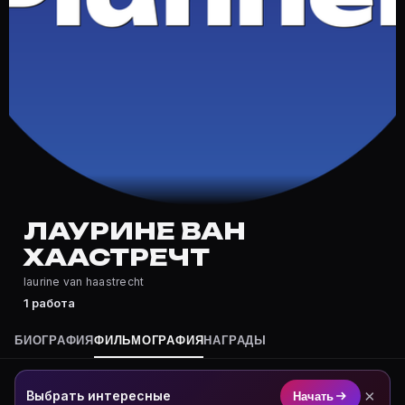
Где снимался Лаурине Ван Хаастречт?
Фильмография Лаурине Ван Хаастречт — на Movie Plan
Какие фильмы снимал(а) Лаурине Ван Хаастречт?
Полный список — на Movie Planner: https://movie-pla
Кто такой(ая) Лаурине Ван Хаастречт?
Лаурине Ван Хаастречт — актёр. Биография и роли на
Где открыть фильмографию Лаурине Ван Хаастречт
На Movie Planner: https://movie-planner.ru/s/7142929
ЛАУРИНЕ ВАН
ХААСТРЕЧТ
laurine van haastrecht
1 работа
БИОГРАФИЯ
ФИЛЬМОГРАФИЯ
НАГРАДЫ
×
Выбрать интересные
Начать