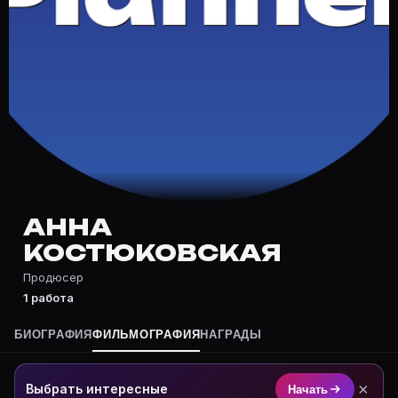
Частые вопросы о Анна Костюковс
Где снимался Анна Костюковская?
Фильмография Анна Костюковская — на Movie Planner:
Какие фильмы снимал(а) Анна Костюковская?
Полный список — на Movie Planner: https://movie-pla
Кто такой(ая) Анна Костюковская?
Анна Костюковская — Продюсер. Биография и роли н
Где открыть фильмографию Анна Костюковская?
На Movie Planner: https://movie-planner.ru/s/7143523
АННА
КОСТЮКОВСКАЯ
Продюсер
1 работа
БИОГРАФИЯ
ФИЛЬМОГРАФИЯ
НАГРАДЫ
×
Выбрать интересные
Начать