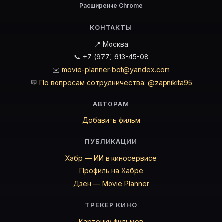
Расширение Chrome
Персона — актёр. Биография и роли на карточке Movi
Где открыть фильмографию Персона?
КОНТАКТЫ
На Movie Planner: https://movie-planner.ru/s/7143526
📍 Москва
📞 +7 (977) 613-45-08
✉️
movie-planner-bot@yandex.com
💬
По вопросам сотрудничества: @zapnikita95
АВТОРАМ
Добавить фильм
ПУБЛИКАЦИИ
Хабр — ИИ в киносервисе
Профиль на Хабре
Дзен — Movie Planner
ТРЕКЕР КИНО
Карточки фильмов