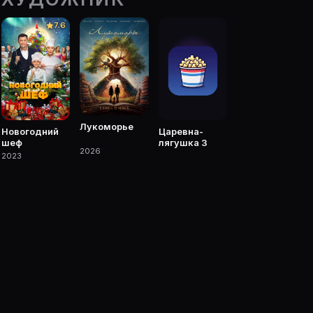
er.ru/s/7143650. Фильмы, сериалы, роли и фото.
7.6
ке Movie Planner.
 фильмы, сериалы, роли и фото.
Лукоморье
Новогодний
Царевна-
шеф
лягушка 3
2026
2023