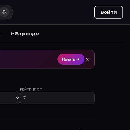
Войти
ы
В тренде
м на Movie Planner (movie-planner.ru).
×
Начать
РЕЙТИНГ ОТ
участием.