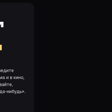
и
м
ведите
а и в кино,
вайте,
да-нибудь».