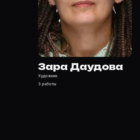
Полный список — на Movie Planner: https://movie-plann
Кто такой(ая) Зара Даудова?
Зара Даудова — Художник. Биография и роли на карточ
Где открыть фильмографию Зара Даудова?
На Movie Planner: https://movie-planner.ru/s/7143650 —
Зара Даудова
Художник
3 работы