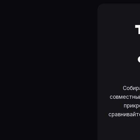
Собир
совместный
прикр
сравнивайт