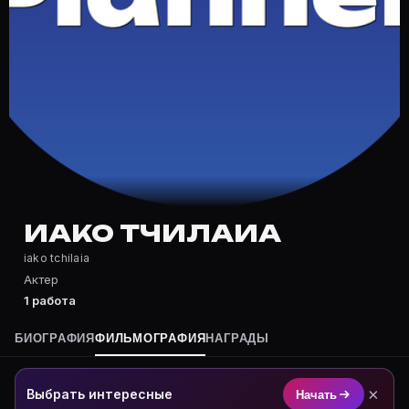
Частые вопросы о Иако Тчилаиа
Где снималась Иако Тчилаиа?
Фильмография Иако Тчилаиа — на Movie Planner: http
Какие фильмы снимал(а) Иако Тчилаиа?
Полный список — на Movie Planner: https://movie-pla
Кто такой(ая) Иако Тчилаиа?
Иако Тчилаиа — Актриса. Биография и роли на карто
Где открыть фильмографию Иако Тчилаиа?
На Movie Planner: https://movie-planner.ru/s/7144683
ИАКО ТЧИЛАИА
iako tchilaia
Актер
1 работа
БИОГРАФИЯ
ФИЛЬМОГРАФИЯ
НАГРАДЫ
×
Выбрать интересные
Начать